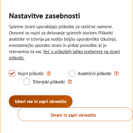
Ostajamo v slovenski lasti in
Z razvejano
podpiramo kmetovalce, ki pridelujejo
poslovalnic s
Nastavitve zasebnosti
lokalno za vse nas.
manjših kraji
Spletne strani uporabljajo piškotke za različne namene.
Osnovni so nujni za delovanje spletnih storitev. Piškotki
analitike in trženja pa nudijo boljšo uporabniško izkušnjo,
enostavnejšo uporabo strani in prikaz ponudbe, ki je
Deželna banka Slovenije
relevantna za vas.
Več o piškotkih lahko preberete na strani
piškotki.
Sledite nam
Tovrstni piškotki omogočajo uporabo nujno pot
S tovrstni
Nujni piškotki
Analitični piškotki
Trženjski piškotki se uporabljajo z
Trženjski piškotki
© 2026 Deželna banka Slovenije d.d.
Politika zasebnosti
Piškotki
Izjava o dostopnosti
Izberi vse in zapri obvestilo
Kazalo strani
Sisbon
Sisbiz
Produkcija:
Creatim
Shrani in zapri obvestilo