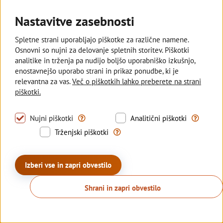
Nastavitve zasebnosti
Deželna banka Slovenije
Spletne strani uporabljajo piškotke za različne namene.
Osnovni so nujni za delovanje spletnih storitev. Piškotki
Sledite nam
analitike in trženja pa nudijo boljšo uporabniško izkušnjo,
enostavnejšo uporabo strani in prikaz ponudbe, ki je
relevantna za vas.
Več o piškotkih lahko preberete na strani
© 2026 Deželna banka Slovenije d.d.
piškotki.
Politika zasebnosti
Piškotki
Izjava o dostopnosti
Tovrstni piškotki omogočajo uporabo nujno pot
S tovrstni
Nujni piškotki
Analitični piškotki
Kazalo strani
Sisbon
Sisbiz
Trženjski piškotki se uporabljajo z
Trženjski piškotki
Produkcija:
Creatim
Izberi vse in zapri obvestilo
Shrani in zapri obvestilo