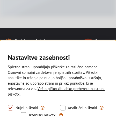
Naše prednosti
Podpiramo lokalno
Smo tam, kj
Noga strani
Ostajamo v slovenski lasti in
Z razvejano
podpiramo kmetovalce, ki pridelujejo
poslovalnic s
Nastavitve zasebnosti
lokalno za vse nas.
manjših kraji
Spletne strani uporabljajo piškotke za različne namene.
Osnovni so nujni za delovanje spletnih storitev. Piškotki
analitike in trženja pa nudijo boljšo uporabniško izkušnjo,
enostavnejšo uporabo strani in prikaz ponudbe, ki je
Deželna banka Slovenije
relevantna za vas.
Več o piškotkih lahko preberete na strani
piškotki.
Sledite nam
Tovrstni piškotki omogočajo uporabo nujno pot
S tovrstni
Nujni piškotki
Analitični piškotki
Trženjski piškotki se uporabljajo z
Trženjski piškotki