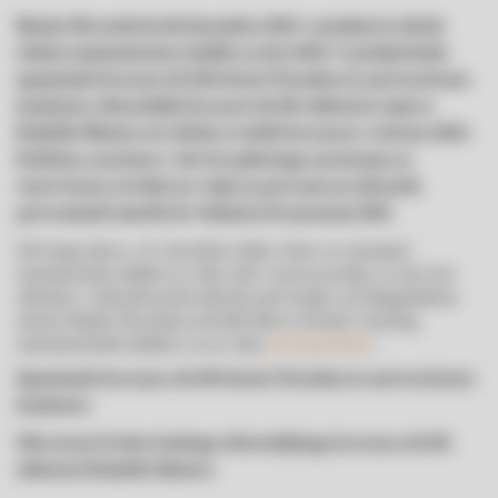
Banka Slovenije bo 18. decembra 2024 v prodajo in obtok
izdala numizmatične izdelke za leto 2024. V prodaji bodo
spominski kovanci ob 250-letnici Narodne in univerzitetne
knjižnice, zbirateljski kovanci ob 150. obletnici rojstva
Rudolfa Maistra ter zbirke evrskih kovancev z letnico 2024.
Količine, naročene v okviru spletnega naročanja, so
rezervirane, in bodo na voljo za prevzem na izbranih
prevzemnih mestih do vključno 10. januarja 2025.
Od istega dneva, 18. decembra dalje, bodo vsi omenjeni
numizmatični izdelki na voljo tudi v prosti prodaji, in sicer kot
običajno v izbranih poslovalnicah naše banke, pri blagajniškem
okencu Banke Slovenije in družbi Moro & Kunst. Katalog
numizmatičnih izdelkov je na voljo
na tej povezavi
.
Spominski kovanec ob 250-letnici Narodne in univerzitetne
knjižnice
Obe strani dvokovinskega zbirateljskega kovanca ob 150.
obletnici Rudolfa Maistra