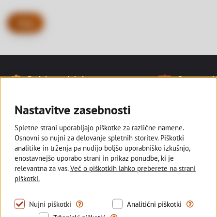
Nazaj
Naše prednosti
Podpiramo lokalno
Smo tam, kj
Noga strani
Ostajamo v slovenski lasti in
Z razvejano
podpiramo kmetovalce, ki pridelujejo
poslovalnic s
Nastavitve zasebnosti
lokalno za vse nas.
manjših kraji
Spletne strani uporabljajo piškotke za različne namene.
Osnovni so nujni za delovanje spletnih storitev. Piškotki
analitike in trženja pa nudijo boljšo uporabniško izkušnjo,
enostavnejšo uporabo strani in prikaz ponudbe, ki je
Deželna banka Slovenije
relevantna za vas.
Več o piškotkih lahko preberete na strani
piškotki.
Sledite nam
Tovrstni piškotki omogočajo uporabo nujno pot
S tovrstni
Nujni piškotki
Analitični piškotki
Trženjski piškotki se uporabljajo z