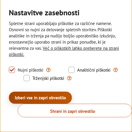
Nastavitve zasebnosti
Deželna banka Slovenije
Spletne strani uporabljajo piškotke za različne namene.
Osnovni so nujni za delovanje spletnih storitev. Piškotki
Sledite nam
analitike in trženja pa nudijo boljšo uporabniško izkušnjo,
enostavnejšo uporabo strani in prikaz ponudbe, ki je
relevantna za vas.
Več o piškotkih lahko preberete na strani
© 2026 Deželna banka Slovenije d.d.
piškotki.
Politika zasebnosti
Piškotki
Izjava o dostopnosti
Tovrstni piškotki omogočajo uporabo nujno pot
S tovrstni
Nujni piškotki
Analitični piškotki
Kazalo strani
Sisbon
Sisbiz
Trženjski piškotki se uporabljajo z
Trženjski piškotki
Produkcija:
Creatim
Izberi vse in zapri obvestilo
Shrani in zapri obvestilo