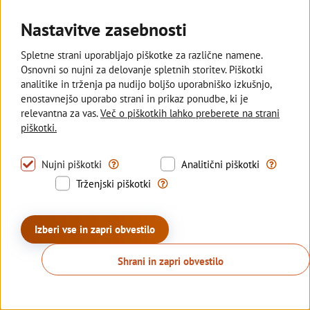
Nastavitve zasebnosti
Deželna banka Slovenije
Spletne strani uporabljajo piškotke za različne namene.
Osnovni so nujni za delovanje spletnih storitev. Piškotki
Sledite nam
analitike in trženja pa nudijo boljšo uporabniško izkušnjo,
enostavnejšo uporabo strani in prikaz ponudbe, ki je
relevantna za vas.
Več o piškotkih lahko preberete na strani
© 2026 Deželna banka Slovenije d.d.
piškotki.
Politika zasebnosti
Piškotki
Izjava o dostopnosti
Tovrstni piškotki omogočajo uporabo nujno pot
S tovrstni
Nujni piškotki
Analitični piškotki
Kazalo strani
Sisbon
Sisbiz
Trženjski piškotki se uporabljajo z
Trženjski piškotki
Produkcija:
Creatim
Izberi vse in zapri obvestilo
Shrani in zapri obvestilo