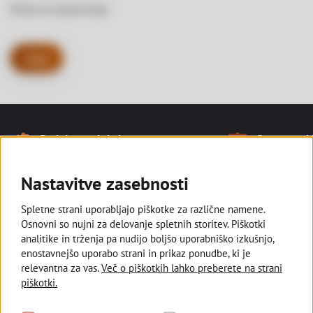
Hvala za razumevanje.
Nazaj
Naše prednosti
Podpiramo lokalno
Smo tam, kj
Noga strani
Ostajamo v slovenski lasti in
Z razvejano
podpiramo kmetovalce, ki pridelujejo
poslovalnic s
Nastavitve zasebnosti
lokalno za vse nas.
manjših kraji
Spletne strani uporabljajo piškotke za različne namene.
Osnovni so nujni za delovanje spletnih storitev. Piškotki
analitike in trženja pa nudijo boljšo uporabniško izkušnjo,
enostavnejšo uporabo strani in prikaz ponudbe, ki je
Deželna banka Slovenije
relevantna za vas.
Več o piškotkih lahko preberete na strani
piškotki.
Sledite nam