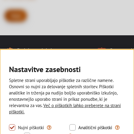
Nazaj
Naše prednosti
Podpiramo lokalno
Smo tam, kj
Noga strani
Ostajamo v slovenski lasti in
Z razvejano
podpiramo kmetovalce, ki pridelujejo
poslovalnic s
Nastavitve zasebnosti
lokalno za vse nas.
manjših kraji
Spletne strani uporabljajo piškotke za različne namene.
Osnovni so nujni za delovanje spletnih storitev. Piškotki
analitike in trženja pa nudijo boljšo uporabniško izkušnjo,
enostavnejšo uporabo strani in prikaz ponudbe, ki je
Deželna banka Slovenije
relevantna za vas.
Več o piškotkih lahko preberete na strani
piškotki.
Sledite nam
Tovrstni piškotki omogočajo uporabo nujno pot
S tovrstni
Nujni piškotki
Analitični piškotki