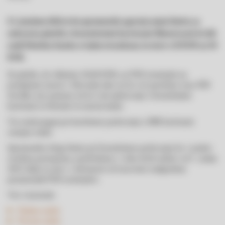
S 1. junijem 2022 se bo spremenila zgornja meja limita za
enkratno plačilo z brezstičnimi karticami Mastercard, ki jih
nudi Deželna banka svojim strankam, in sicer s 25 EUR na 50
EUR.
Za plačilo, do vključno 50,00 EUR, na POS terminalu na
prodajnem mestu v Sloveniji tako ne bo več potreben vnos PIN
številke, kar pomeni, da bo vaše plačevanje z brezstičnimi
karticami še hitrejše in enostavnejše.
Vsi ostali pogoji pri kartičnem poslovanju z DBS karticami
ostajajo enaki.
Sprememba dviga limita pri brezstičnem poslovanju bo v praksi
uvedena postopoma, predvidoma v roku dveh tednov od 1. junija
2022 dalje in sicer v odvisnosti od časovnice nadgradenj
posameznih POS terminalov.
Več o karticah:
Fizične osebe
Pravne osebe