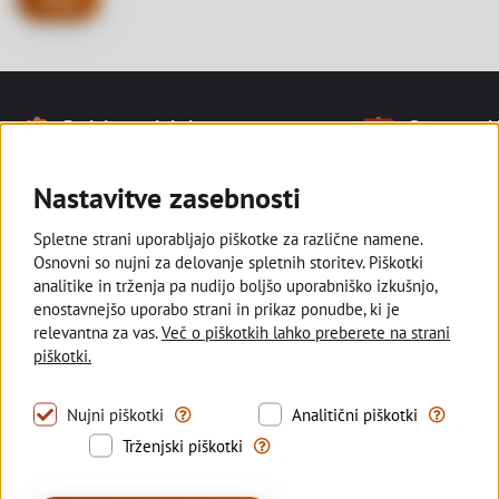
Naše prednosti
Podpiramo lokalno
Smo tam, kj
Noga strani
Ostajamo v slovenski lasti in
Z razvejano
podpiramo kmetovalce, ki pridelujejo
poslovalnic s
Nastavitve zasebnosti
lokalno za vse nas.
manjših kraji
Spletne strani uporabljajo piškotke za različne namene.
Osnovni so nujni za delovanje spletnih storitev. Piškotki
analitike in trženja pa nudijo boljšo uporabniško izkušnjo,
enostavnejšo uporabo strani in prikaz ponudbe, ki je
Deželna banka Slovenije
relevantna za vas.
Več o piškotkih lahko preberete na strani
piškotki.
Sledite nam
Tovrstni piškotki omogočajo uporabo nujno pot
S tovrstni
Nujni piškotki
Analitični piškotki
Trženjski piškotki se uporabljajo z
Trženjski piškotki
© 2026 Deželna banka Slovenije d.d.
Politika zasebnosti
Piškotki
Izjava o dostopnosti