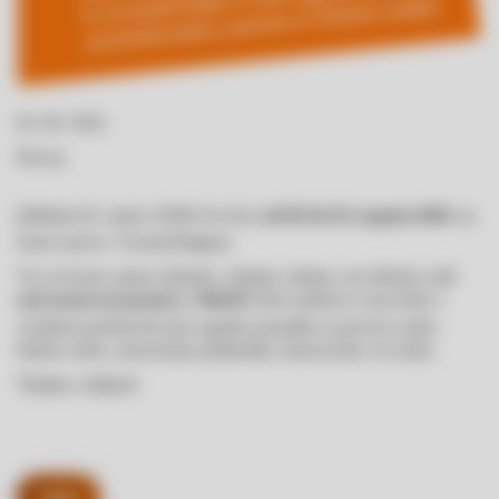
05. 08. 2022
Novica
Jubilejni 60. sejem AGRA bo letos
, na
od 20. do 25. avgusta 2022
istem mestu v Gornji Radgoni.
Vse, ki boste sejem obiskale, vljudno vabimo, da obiščete tudi
. Naši sodelavci vam bodo z
naš razstavni prostor, v Hali B
veseljem predstavili našo ugodno ponudbo za pravne osebe,
fizične osebe, samostojne podjetnike, kmetovalce, in ostale.
Vljudno vabljeni!
Nazaj