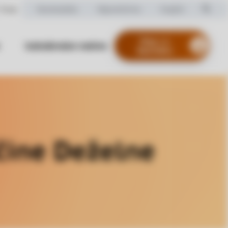
O nas
Numizmatika
Nepremičnine
English
Vstop v e-
Izobraževalne vsebine
Bančništvo
(nov zavihek)
čine Deželne