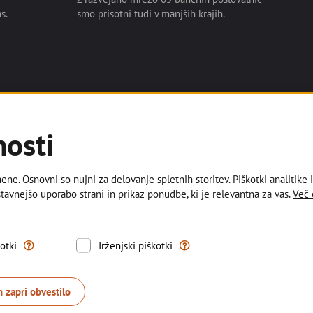
s.
smo prisotni tudi v manjših krajih.
nosti
Numizmatika
Nepremičnine
O nas
ne. Osnovni so nujni za delovanje spletnih storitev. Piškotki analitike 
tavnejšo uporabo strani in prikaz ponudbe, ki je relevantna za vas.
Več 
Instagram
e-Novice
orabo nujno potrebnih komponent za pravilno delovanje spletne strani.
S tovrstnimi piškotki nam dovoljujete, da omogočimo delovanje vti
Trženjski piškotki se uporablja
kotki
Trženjski piškotki
n zapri obvestilo
nosti
Piškotki
Izjava o dostopnosti
Kazalo strani
Sisbon
Sisb