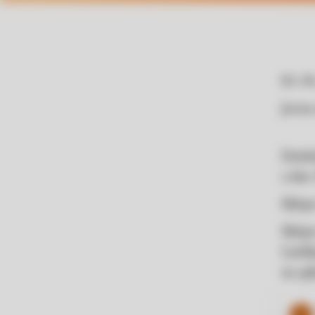
03. 0
Javna
Dežel
z dne
Sklepi
Sklepi
Ljubl
na sp