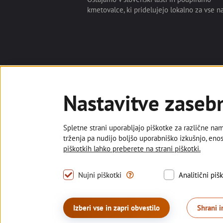
kmetovalce, ki pridelujejo lokalno za vse na
Deželna banka Slovenije
Nastavitve zaseb
Osebne finance
Poslovne finance
Spletne strani uporabljajo piškotke za različne name
trženja pa nudijo boljšo uporabniško izkušnjo, enos
Sledite nam
piškotkih lahko preberete na strani piškotki.
Facebook
LinkedIn
YouTube
Tovrstni piškotki omogočajo up
Nujni piškotki
Analitični piš
Izberi vse in zapri obvestilo
Shrani i
© 2026 Deželna banka Slovenije d.d.
Politika zaseb