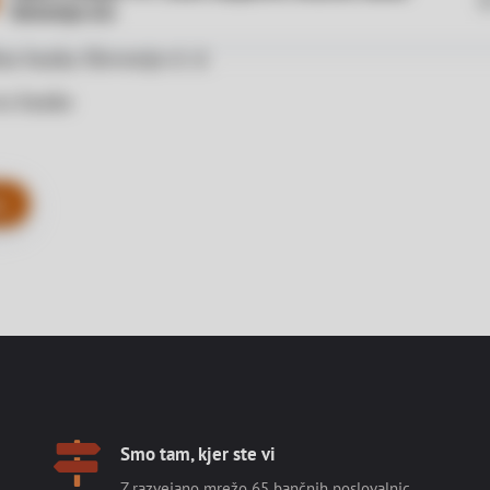
Slovenije d.d.
na banka Slovenije d. d.
a banke
j
Smo tam, kjer ste vi
Z razvejano mrežo 65 bančnih poslovalnic