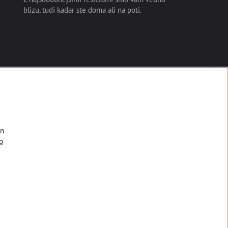
blizu, tudi kadar ste doma ali na poti.
English
in
o
 Brez namestitve nujnih piškotkov spletni strani, vam dostopa do spl
čnikov socialnih omrežij Facebook, Google+, Twitter in drugih, ozirom
jo za zbiranje informacij o obiskanih spletnih straneh za omogočanje d
iz
Produkcija:
Creatim