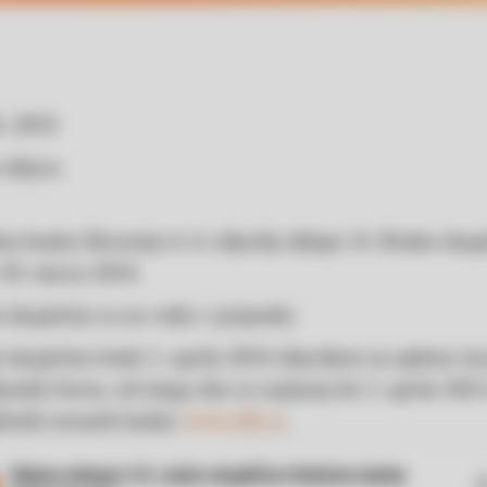
4. 2018
 objava
na banka Slovenije d. d. objavlja sklepe 34. Redne skup
 30. marca 2018.
 skupščine so na voljo v priponki.
 skupščine bodo 3. aprila 2018 objavljeni na spletni str
janske borze, od istega dne in najmanj do 3. aprila 2023
letnih straneh banke
www.dbs.si
.
Objava sklepov 34. redne skupščine Deželne banke