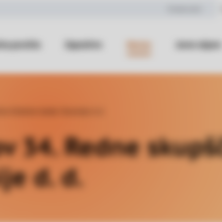
Kmetovalci
na poročila
Zaposlitve
Novice
Javne objave
ine Deželne banke Slovenije d. d.
ov 34. Redne skupš
e d. d.