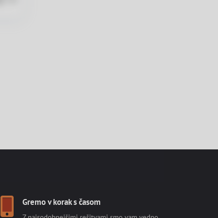
PDF
Gremo v korak s časom
Z najsodobnejšimi rešitvami smo vam vedno