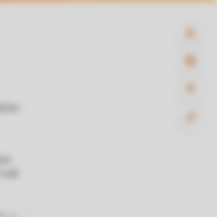
ščine
ani
 tudi