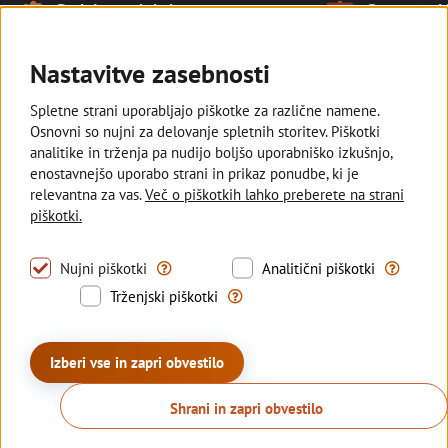
Naše prednosti
Podpiramo lokalno
Smo tam, kj
Noga strani
Ostajamo v slovenski lasti in
Z razvejano
podpiramo kmetovalce, ki pridelujejo
poslovalnic s
Nastavitve zasebnosti
lokalno za vse nas.
manjših kraji
Spletne strani uporabljajo piškotke za različne namene.
Osnovni so nujni za delovanje spletnih storitev. Piškotki
analitike in trženja pa nudijo boljšo uporabniško izkušnjo,
enostavnejšo uporabo strani in prikaz ponudbe, ki je
Deželna banka Slovenije
relevantna za vas.
Več o piškotkih lahko preberete na strani
piškotki.
Sledite nam
Tovrstni piškotki omogočajo uporabo nujno pot
S tovrstni
Nujni piškotki
Analitični piškotki
Trženjski piškotki se uporabljajo z
Trženjski piškotki
© 2026 Deželna banka Slovenije d.d.
Politika zasebnosti
Piškotki
Izjava o dostopnosti
Izberi vse in zapri obvestilo
Kazalo strani
Sisbon
Sisbiz
Produkcija:
Creatim
Shrani in zapri obvestilo