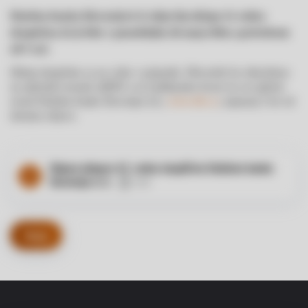
Deželna banka Slovenije d. d. objavlja sklepe 43. redne
skupščine, ki je bila v ponedeljek, 18. maja 2026, s pričetkom
ob 9. uri.
Sklepi skupščine so na voljo v priponki. Obvestilo bo objavljeno
na spletnih straneh AJPES-a in Ljubljanske borze ter na spletni
strani Deželne banke Slovenije d.d.,
www.dbs.si
, najmanj 5 let od
datuma objave.
Objava sklepov 43. redne skupščine Deželne banke
Slovenije d. d.
PDF
Nazaj