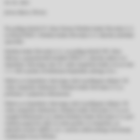
04. 05. 2021
Javna objava, Novica
Na podlagi določil 49. člena Statuta Deželne banke Slovenije d. d.
in določil ZGD-1 Deželna banka Slovenije d. d. objavlja naslednje
sporočilo:
Deželna banka Slovenije d. d., na podlagi določil 298. člena
Zakona o gospodarskih družbah (ZGD-1), objavlja zahtevo za
dopolnitev dnevnega reda 38. redne skupščine banke, ki jo je dne
3. 5. 2021 prejela od delničarja Kapitalska zadruga z.b.o..
Zahteva za dopolnitev dnevnega reda k predlogom sklepov 38.
redne skupščine delničarjev Deželne banke Slovenije d. d. je
priložena v pripetem dokumentu.
Zahteva za dopolnitev dnevnega reda k predlogom sklepov 38.
redne skupščine delničarjev Deželne banke Slovenije d. d. je na
vpogled delničarjem na sedežu Deželne banke Slovenije d. d. pod
enakimi pogoji kot sklic in ostalo gradivo za skupščino, na
spletnih straneh AJPES-a in v sistemu elektronskega obveščanja
Ljubljanske borze SEOnet.