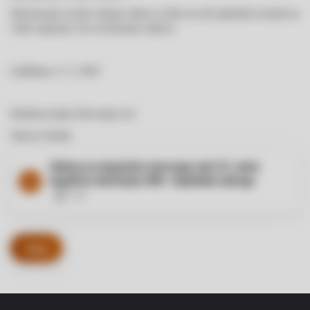
Informacije, ki jih vsebuje objava, bodo na teh spletnih straneh na
voljo najmanj 5 let od datuma objave.
Ljubljana, 4. 5. 2021
Deželna banka Slovenije d.d.
Uprava banke
Zahteva za dopolnitev dnevnega reda 38. redne
skupščine delničarjev DBS - Kapitalska zadruga
PDF
Nazaj