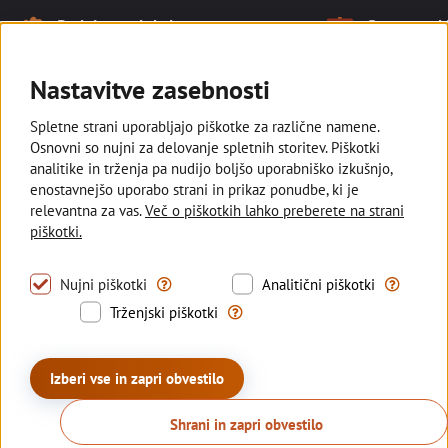
Naše prednosti
Podpiramo lokalno
Smo tam, kj
Noga strani
Ostajamo v slovenski lasti in
Z razvejano
podpiramo kmetovalce, ki pridelujejo
poslovalnic s
Nastavitve zasebnosti
lokalno za vse nas.
manjših kraji
Spletne strani uporabljajo piškotke za različne namene.
Osnovni so nujni za delovanje spletnih storitev. Piškotki
analitike in trženja pa nudijo boljšo uporabniško izkušnjo,
enostavnejšo uporabo strani in prikaz ponudbe, ki je
Deželna banka Slovenije
relevantna za vas.
Več o piškotkih lahko preberete na strani
piškotki.
Sledite nam
Tovrstni piškotki omogočajo uporabo nujno pot
S tovrstni
Nujni piškotki
Analitični piškotki
Trženjski piškotki se uporabljajo z
Trženjski piškotki
© 2026 Deželna banka Slovenije d.d.
Politika zasebnosti
Piškotki
Izjava o dostopnosti
Izberi vse in zapri obvestilo
Kazalo strani
Sisbon
Sisbiz
Produkcija:
Creatim
Shrani in zapri obvestilo