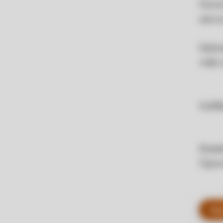
Cerov
zato j
Inform
voljo
Ljublj
Dežel
Uprav
Naza