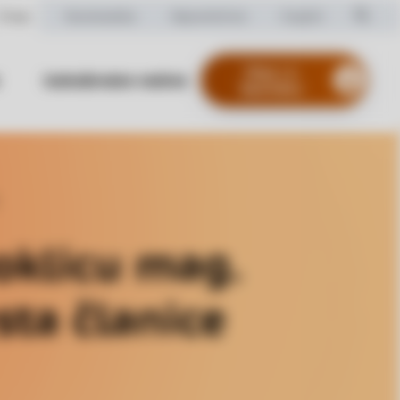
O nas
Numizmatika
Nepremičnine
English
Vstop v e-
Izobraževalne vsebine
Bančništvo
(nov zavihek)
oklicu mag.
sta članice