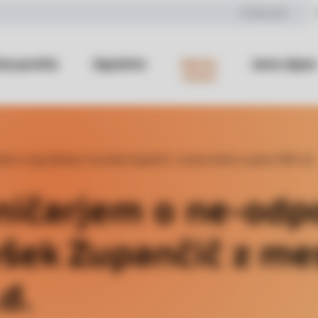
Kmetovalci
na poročila
Zaposlitve
Novice
Javne objave
klicu mag. Barbare Cerovšek Zupančič z mesta članice uprave DBS d.d.
ničarjem o ne-odp
šek Zupančič z me
d.