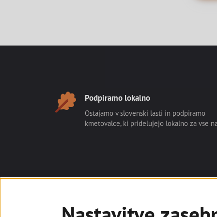
Noga strani
Naše prednosti
Podpiramo lokalno
Ostajamo v slovenski lasti in podpiramo
kmetovalce, ki pridelujejo lokalno za vse na
Deželna banka Slovenije
Nastavitve zaseb
Osebne finance
Poslovne finance