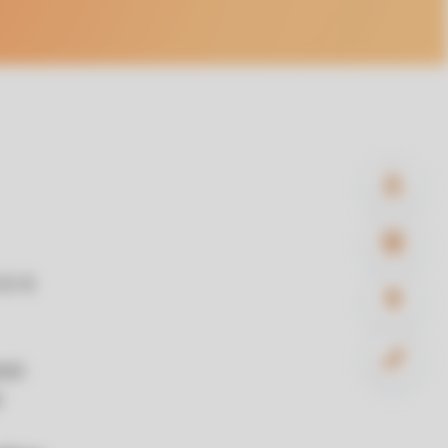
d. d.
rni
i