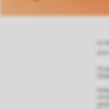
23. 0
Javna
Na pod
Deželn
Dežel
svet D
spreje