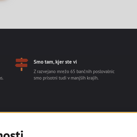
Smo tam, kjer ste vi
Z razvejano mrežo 65 bančnih poslovalnic
s.
smo prisotni tudi v manjših krajih.
nosti
Numizmatika
Nepremičnine
O nas