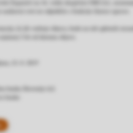
šek Zupančič na 36. redni skupščini DBS d.d., neuteme
e nadzorni svet ne odpokliče s funkcije članice uprave.
acije, ki jih vsebuje objava, bodo na teh spletnih stra
 najmanj 5 let od datuma objave.
ana, 23. 8. 2019
na banka Slovenije d.d.
a banke
j