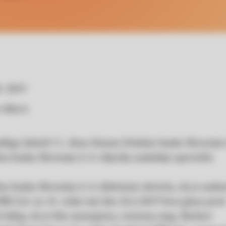
8. 2019
 objava
lagi določil 11. člena Statuta Deželne banke Slovenije 
a banka Slovenije d. d. objavlja naslednje sporočilo:
na banka Slovenije d. d. delničarje obvešča, da je nadzo
BS d.d. na 34. redni seji dne 26.6.2019 brez glasu prot
l sklep, da je bila nezaupnica, izrečena mag. Barbari