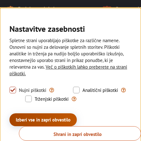
Naše prednosti
Podpiramo lokalno
Smo tam, kj
Noga strani
Ostajamo v slovenski lasti in
Z razvejano
podpiramo kmetovalce, ki pridelujejo
poslovalnic s
Nastavitve zasebnosti
lokalno za vse nas.
manjših kraji
Spletne strani uporabljajo piškotke za različne namene.
Osnovni so nujni za delovanje spletnih storitev. Piškotki
analitike in trženja pa nudijo boljšo uporabniško izkušnjo,
enostavnejšo uporabo strani in prikaz ponudbe, ki je
Deželna banka Slovenije
relevantna za vas.
Več o piškotkih lahko preberete na strani
piškotki.
Sledite nam
Tovrstni piškotki omogočajo uporabo nujno pot
S tovrstni
Nujni piškotki
Analitični piškotki
Trženjski piškotki se uporabljajo z
Trženjski piškotki
© 2026 Deželna banka Slovenije d.d.
Politika zasebnosti
Piškotki
Izjava o dostopnosti
Izberi vse in zapri obvestilo
Kazalo strani
Sisbon
Sisbiz
Produkcija:
Creatim
Shrani in zapri obvestilo