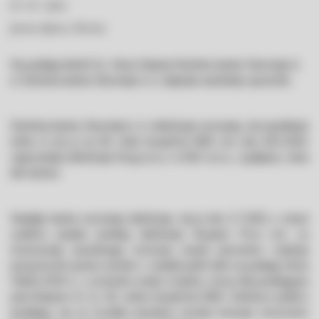
07. 07. 2021
Javna objava, Novica
Na podlagi določil 11. člena Statuta Deželne banke Slovenije d.
d. Deželna banka Slovenije d. d. objavlja naslednje sporočilo:
Deželna banka Slovenije d. d. delničarje seznanja, da izpodbojni
tožbi, ki sta ju na 38. redni skupščini DBS d.d. dne 28.5.2021
napovedala delničarja Facig d.o.o. in DEJ d.o.o., Ljubljana, nista
bili vloženi.
Nadalje banka seznanja delničarje, da je dne 2.7.2021 s strani
sodišča prejela predlog delničarja Skupine Prva d.d. za
imenovanje posebnega revizorja zaradi preveritve vodenja
posameznih poslov družbe v zadnjih petih letih na podlagi člena
318(2) ZGD-1, s smiselno enako vsebino, kot je bila predlagana
pod sklepom št. 11. 36. redne skupščine DBS. Delničar sodišču
predlaga, da za izvedbo posebne revizije imenuje revizorsko