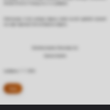
družbo Ernst & Young d.o.o. iz Ljubljane.
Informacije, ki jih vsebuje objava, bodo na teh spletnih straneh
na voljo najmanj 5 let od datuma objave.
Deželna banka Slovenije d.d.
Uprava banke
Ljubljana, 7. 7. 2021
Nazaj