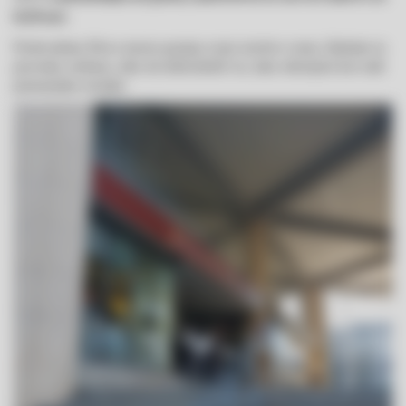
.
16.30 uro
Poslovalnica Novo mesto ponuja svoje storitve vsem, fizičnim in
pravnim osebam, tako da dobrodošli vsi, tako obstoječe kot tudi
potencialne stranke.