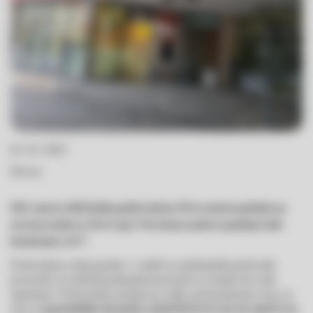
03. 03. 2022
Novica
Od 1. marca 2022 dalje poslovalnica Novo mesto posluje na
novem naslovu, Novi trg 9. Na istem naslovu posluje tudi
bankomat, 24/7.
Poslovalnica sedaj posluje v večjih in sodobnejših poslovnih
prostorih, in tudi bolj prijaznih prostorih za stranke kot tudi
zaposlene. Poslovalnica posluje po rahlo spremenjenem času, in
sicer od
ponedeljka do petka, med 8.30 in 12. uro ter med 13. in