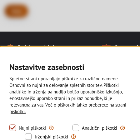
Nazaj
Naše prednosti
Podpiramo lokalno
Smo tam, kj
Noga strani
Ostajamo v slovenski lasti in
Z razvejano
podpiramo kmetovalce, ki pridelujejo
poslovalnic s
Nastavitve zasebnosti
lokalno za vse nas.
manjših kraji
Spletne strani uporabljajo piškotke za različne namene.
Osnovni so nujni za delovanje spletnih storitev. Piškotki
analitike in trženja pa nudijo boljšo uporabniško izkušnjo,
enostavnejšo uporabo strani in prikaz ponudbe, ki je
Deželna banka Slovenije
relevantna za vas.
Več o piškotkih lahko preberete na strani
piškotki.
Sledite nam
Tovrstni piškotki omogočajo uporabo nujno pot
S tovrstni
Nujni piškotki
Analitični piškotki
Trženjski piškotki se uporabljajo z
Trženjski piškotki
© 2026 Deželna banka Slovenije d.d.