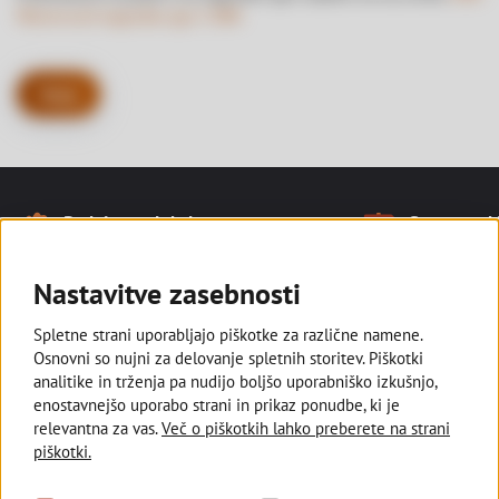
Mastercard nagradna igra | DBS
Nazaj
Naše prednosti
Podpiramo lokalno
Smo tam, kj
Noga strani
Ostajamo v slovenski lasti in
Z razvejano
podpiramo kmetovalce, ki pridelujejo
poslovalnic s
Nastavitve zasebnosti
lokalno za vse nas.
manjših kraji
Spletne strani uporabljajo piškotke za različne namene.
Osnovni so nujni za delovanje spletnih storitev. Piškotki
analitike in trženja pa nudijo boljšo uporabniško izkušnjo,
enostavnejšo uporabo strani in prikaz ponudbe, ki je
Deželna banka Slovenije
relevantna za vas.
Več o piškotkih lahko preberete na strani
piškotki.
Sledite nam