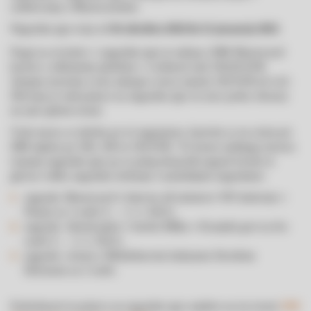
sodelovanju z Mastercardom.
Nagradna igra traja od
.
10. oktobra 2022 do 31. januarja 2023
Pogoj za uvrstitev v nagradno igro je nakup z DBS Mastercard
kartico z odloženim plačilom v vrednosti nad 100,00 EUR
(skupna mesečna vsota nakupov mora znašati 100 EUR ali več).
Obvezna je tudi prijava na nagradno igro in sicer preko obrazca
na naši spletni strani.
Vsak mesec se izžreba po tri nagrajence, katerim se na račun pri
DBS izplača po 500, 300 in 100 EUR. Po koncu zadnjega meseca
trajanja nagradne igre pa se poleg denarnih nagrad izvede še
glavno veliko nagradno žrebanje z naslednjimi nagradami:
nagrada: Mastercard 2-dnevno all-inclusive VIP doživetje v
Planici za 2 osebi (1. – 2. 4. 2023),
nagrada: vikend paket v hotelu Milka v Kranjski gori za dve
osebi (1. – 2. 4. 2023),
nagrada: večerja z Michelinovim kuharjem Davidom
Žefranom za 2 osebi.
Podrobnosti in prijavo na nagradno igro najdete na tej strani:
DBS