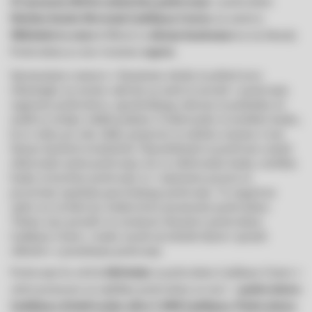
v poslovalnici
29. januarja 2021 bo zadnji dan poslovanja
na naslovu
Deželne banke Slovenije Ljubljana Center,
Hkrati se
na tej lokaciji.
Miklošičeva cesta 4.
ukinja bankomat
Poslovalnica je sicer trenutno
.
zaprta
Spremenjene razmere v finančnem okolju in prihod nove
tehnologije sta močno vplivala na način in navade v poslovanju
segmenta prebivalstva, agroživilskega sektorja in podeželja ter
malih in srednje velikih podjetij. Z elektronsko in mobilno banko,
ki je vedno pri roki, lahko preprosto in udobno urejamo svoje
finance kjerkoli in kadarkoli. Najsodobnejši in predvsem cenejši
elektronski načini poslovanja, kot so elektronska banka, mobilna
banka in kartično poslovanje so v izjemnem porastu in
povzročajo upadanje gotovinskega poslovanja. To negativno
vpliva na stroškovno učinkovitost posamezne poslovalnice.
Tehtno smo preučili vse možnosti ohranitve poslovalnice
Ljubljana Center, vendar zaradi navedenih dejstev sprejeli
odločitev o prenehanju poslovanja
Poslovanje bo od
iz poslovalnice Ljubljana Center v
1. 2. 2021 dalje
celoti preneseno na najbližjo poslovalnico in sicer v
poslovalnico
Ljubljana, Kolodvorska ulica 9, 1000 Ljubljana. Poslovalnica