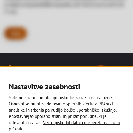
je
odprta od ponedeljka do petka, od 9. do 12. ure in od 13. do
17. ure.
Nazaj
Naše prednosti
Podpiramo lokalno
Smo tam, kj
Noga strani
Ostajamo v slovenski lasti in
Z razvejano
podpiramo kmetovalce, ki pridelujejo
poslovalnic s
Nastavitve zasebnosti
lokalno za vse nas.
manjših kraji
Spletne strani uporabljajo piškotke za različne namene.
Osnovni so nujni za delovanje spletnih storitev. Piškotki
analitike in trženja pa nudijo boljšo uporabniško izkušnjo,
enostavnejšo uporabo strani in prikaz ponudbe, ki je
Deželna banka Slovenije
relevantna za vas.
Več o piškotkih lahko preberete na strani
piškotki.