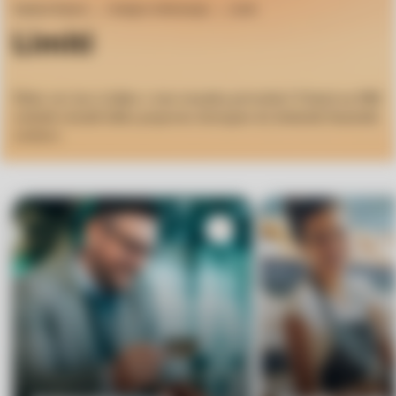
Osebne finance
Orodja in informacije
Limiti
Limiti
Želite več, kot si lahko v tem trenutku privoščite? Z limiti na DBS
osebnih računih lahko preprosto dostopate do dodatnih finančnih
sredstev.