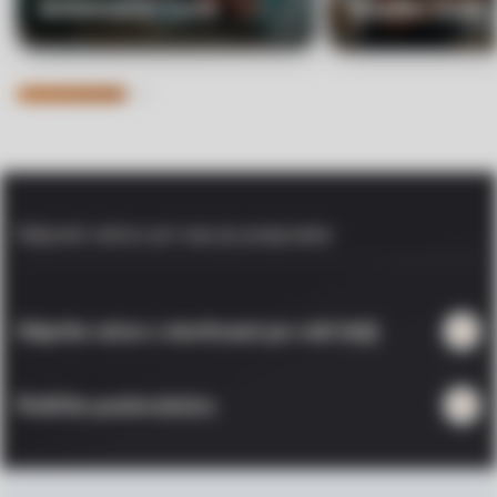
Avtomatski limit
Izredni limit
Odpreti račun pri nas je preprosto
Odprite račun s storitvami po vaši želji
Poiščite poslovalnico